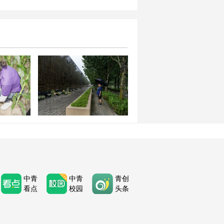
化科技卫
古自治区集
唐山大地震50周年：半个世
举行
纪的思念与新生
中青
中青
青创
看点
校园
头条