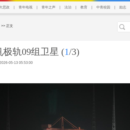
大思政
|
青年电视
|
青年之声
|
法治
|
教育
|
中青校园
|
励志
>> 正文
极轨09组卫星
(
1
/3)
6-05-13 05:53:00