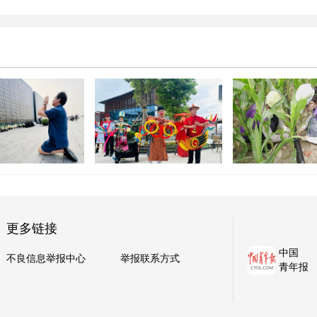
2026年全国文
重塑服务区消费价值，这座
生“三下乡”内蒙
牵挂 心底的哀思
大湾区“微型村落”迎客
中示范活动
更多链接
中国
不良信息举报中心
举报联系方式
青年报