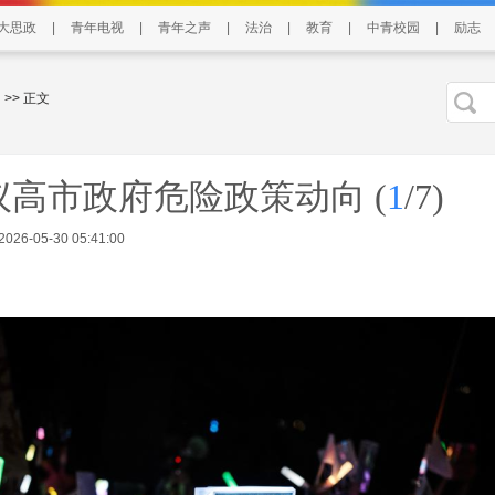
大思政
|
青年电视
|
青年之声
|
法治
|
教育
|
中青校园
|
励志
>> 正文
议高市政府危险政策动向
(
1
/7)
6-05-30 05:41:00