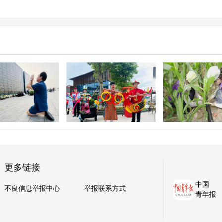
2026年全国文
重塑服务区消费价值，这座
生“三下乡”内蒙
牵挂 心底的哀思
大湾区“微型村落”迎客
中示范活动
更多链接
中国
不良信息举报中心
举报联系方式
青年报