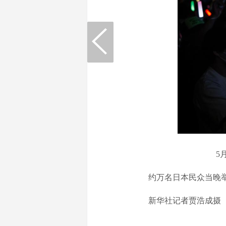
5月2
约万名日本民众当晚举
新华社记者贾浩成摄