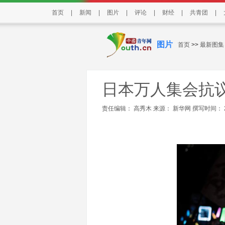
首页
|
新闻
|
图片
|
评论
|
财经
|
共青团
|
图片
首页
>>
最新图集
日本万人集会抗
责任编辑： 高秀木 来源：
新华网
撰写时间： 202