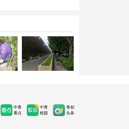
化科技卫
古自治区集
唐山大地震50周年：半个世
举行
纪的思念与新生
中青
中青
青创
看点
校园
头条