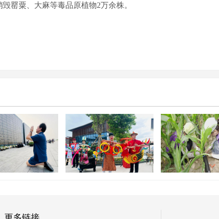
销毁罂粟、大麻等毒品原植物2万余株。
2026年全国文
重塑服务区消费价值，这座
生“三下乡”内蒙
牵挂 心底的哀思
大湾区“微型村落”迎客
中示范活动
更多链接