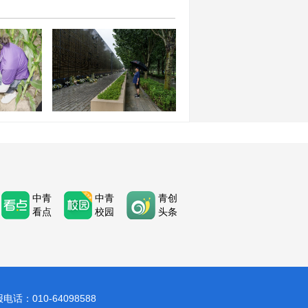
化科技卫
古自治区集
唐山大地震50周年：半个世
举行
纪的思念与新生
中青
中青
青创
看点
校园
头条
：010-64098588