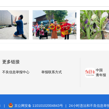
2026年全国文
重塑服务区消费价值，这座
生“三下乡”内蒙
牵挂 心底的哀思
大湾区“微型村落”迎客
中示范活动
更多链接
中国
不良信息举报中心
举报联系方式
青年报
8
|
京公网安备 11010102004843号
|
24小时违法和不良信息举报电话