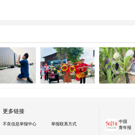
2026年全国文
重塑服务区消费价值，这座
生“三下乡”内蒙
牵挂 心底的哀思
大湾区“微型村落”迎客
中示范活动
更多链接
中国
不良信息举报中心
举报联系方式
青年报