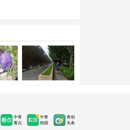
化科技卫
古自治区集
唐山大地震50周年：半个世
举行
纪的思念与新生
中青
中青
青创
看点
校园
头条