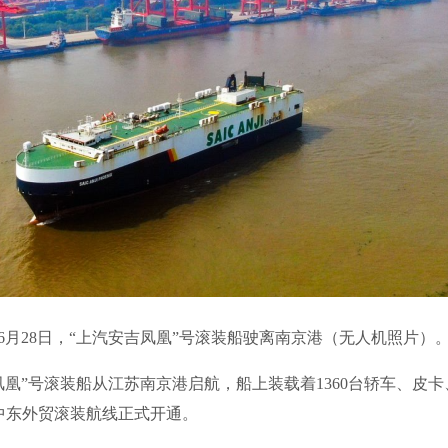
6月28日，“上汽安吉凤凰”号滚装船驶离南京港（无人机照片）
凰”号滚装船从江苏南京港启航，船上装载着1360台轿车、皮卡
中东外贸滚装航线正式开通。