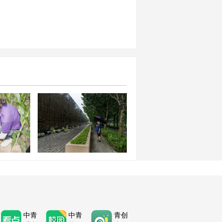
化科技卫
古自治区集
唐山大地震50周年：半个世
举行
纪的思念与新生
中青
中青
青创