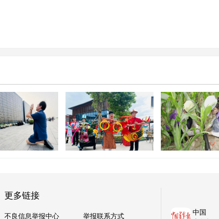
）
2026年全国文
重塑服务区消费价值，这座
生“三下乡”内蒙
牵挂 心底的哀思
大湾区“微型村落”迎客
中示范活动
更多链接
中国
不良信息举报中心
举报联系方式