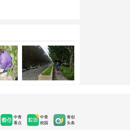
化科技卫
古自治区集
唐山大地震50周年：半个世
举行
纪的思念与新生
中青
中青
青创
看点
校园
头条