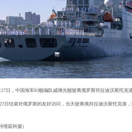
月27日，中国海军83舰编队戚继光舰驶离俄罗斯符拉迪沃斯托克
27日结束对俄罗斯的友好访问，当天驶离俄符拉迪沃斯托克港，
特维延科摄）