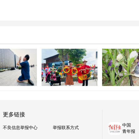
2026年全国文
重塑服务区消费价值，这座
生“三下乡”内蒙
牵挂 心底的哀思
大湾区“微型村落”迎客
中示范活动
更多链接
中国
不良信息举报中心
举报联系方式
青年报