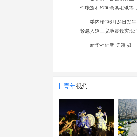
件帐篷和6700余条毛毯
委内瑞拉6月24日发生
紧急人道主义地震救灾现
新华社记者 陈朔 摄
青年
视角