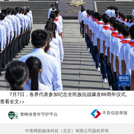
7月7日，各界代表参加纪念全民族抗战爆发89周年仪式。
7月7日，纪念全民族抗战爆发89周年仪式在中国人民抗日
查看全文>>
战争纪念馆举行。
不良信息举报
青蜂侠青年守护平台
新华社记者 张领 摄
中青网新媒体科技（北京）有限公司版权所有